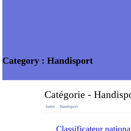
Category :
Handisport
Catégorie -
Handisp
Index
Handisport
Classificateur nationa