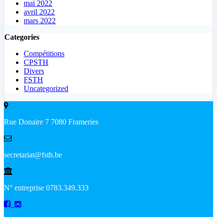
mai 2022
avril 2022
mars 2022
Categories
Compétitions
CPSTH
Divers
FSTH
Uncategorized
Rue Donaire 7 7080 Frameries
secretariat@fsth.be
N° entreprise 0783.349.333