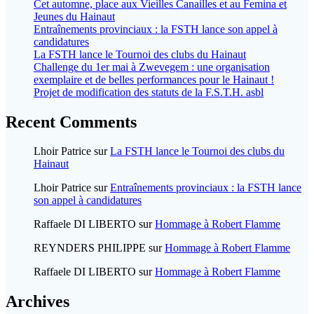
Cet automne, place aux Vieilles Canailles et au Femina et
Jeunes du Hainaut
Entraînements provinciaux : la FSTH lance son appel à
candidatures
La FSTH lance le Tournoi des clubs du Hainaut
Challenge du 1er mai à Zwevegem : une organisation
exemplaire et de belles performances pour le Hainaut !
Projet de modification des statuts de la F.S.T.H. asbl
Recent Comments
Lhoir Patrice
sur
La FSTH lance le Tournoi des clubs du
Hainaut
Lhoir Patrice
sur
Entraînements provinciaux : la FSTH lance
son appel à candidatures
Raffaele DI LIBERTO
sur
Hommage à Robert Flamme
REYNDERS PHILIPPE
sur
Hommage à Robert Flamme
Raffaele DI LIBERTO
sur
Hommage à Robert Flamme
Archives