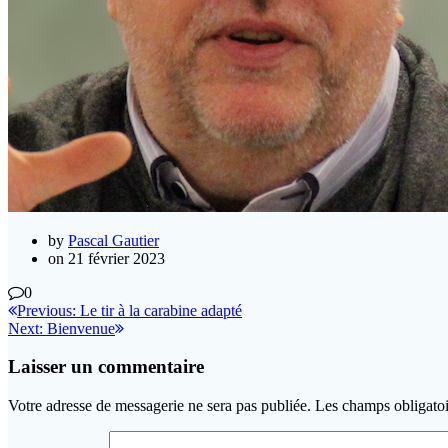
by
Pascal Gautier
on 21 février 2023
0
Navigation
Previous
Previous:
Le tir à la carabine adapté
Next
post:
Next:
Bienvenue
de
post:
l’article
Laisser un commentaire
Votre adresse de messagerie ne sera pas publiée.
Les champs obligatoi