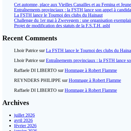
Cet automne, place aux Vieilles Canailles et au Femina et Jeun
Entraînements provinciaux : la FSTH lance son appel à candida
La FSTH lance le Tournoi des clubs du Hainaut
Challenge du 1er mai à Zwevegem : une organisation exemplaire
Projet de modification des statuts de la F.S.T.H. asbl
Recent Comments
Lhoir Patrice
sur
La FSTH lance le Tournoi des clubs du Haina
Lhoir Patrice
sur
Entraînements provinciaux : la FSTH lance so
Raffaele DI LIBERTO
sur
Hommage à Robert Flamme
REYNDERS PHILIPPE
sur
Hommage à Robert Flamme
Raffaele DI LIBERTO
sur
Hommage à Robert Flamme
Archives
juillet 2026
avril 2026
février 2026
janvier 2026